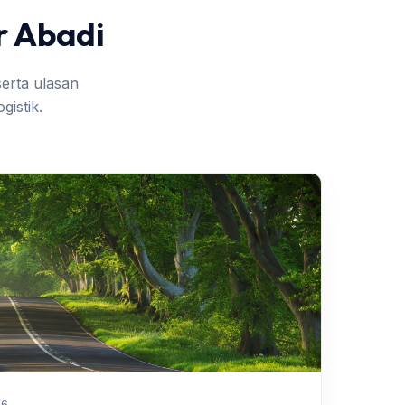
r Abadi
erta ulasan
gistik.
26